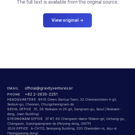
The full text is available from the original source.
View original
→
official@gravityventures.kr
EMAIL
+82 2-2635-2251
PHONE
HEADQUARTERS
#418 Green Startup Town, 32 Cheonancheon 4-gil,
Seobuk-gu, Cheonan, Chungcheongnam-do
SEOUL OFFICE
3F, 28 Yeoksam-ro 25-gil, Gangnam-gu, Seoul (Yeoksam-
dong, Jisan Building)
GYEONGNAM OFFICE
2F #7, 46 Changwon-daero 18beon-gil, Uichang-gu,
Changwon, Gyeongsangnam-do (Paryong-dong, GNTP)
JEJU OFFICE
A-CH112, Semiyang Building, 330 Cheomdan-ro, Jeju-si
(Yeongpyeong-dong)