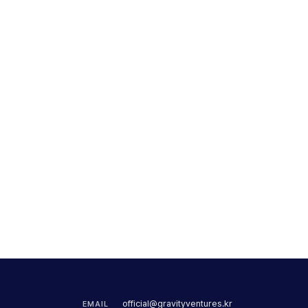
official@gravityventures.kr
EMAIL