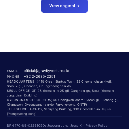
View original
→
official@gravityventures.kr
EMAIL
+82 2-2635-2251
PHONE
HEADQUARTERS
#418 Green Startup Town, 32 Cheonancheon 4-gil,
Seobuk-gu, Cheonan, Chungcheongnam-do
SEOUL OFFICE
3F, 28 Yeoksam-ro 25-gil, Gangnam-gu, Seoul (Yeoksam-
dong, Jisan Building)
GYEONGNAM OFFICE
2F #7, 46 Changwon-daero 18beon-gil, Uichang-gu,
Changwon, Gyeongsangnam-do (Paryong-dong, GNTP)
JEJU OFFICE
A-CH112, Semiyang Building, 330 Cheomdan-ro, Jeju-si
(Yeongpyeong-dong)
BRN 170-88-02251
CEOs Jooyong Jung, Jessy Kim
Privacy Policy