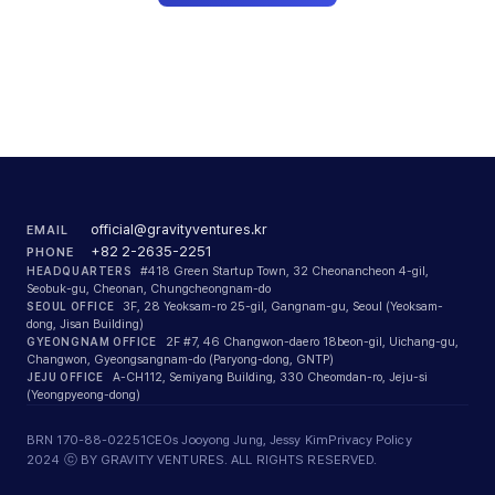
official@gravityventures.kr
EMAIL
+82 2-2635-2251
PHONE
HEADQUARTERS
#418 Green Startup Town, 32 Cheonancheon 4-gil,
Seobuk-gu, Cheonan, Chungcheongnam-do
SEOUL OFFICE
3F, 28 Yeoksam-ro 25-gil, Gangnam-gu, Seoul (Yeoksam-
dong, Jisan Building)
GYEONGNAM OFFICE
2F #7, 46 Changwon-daero 18beon-gil, Uichang-gu,
Changwon, Gyeongsangnam-do (Paryong-dong, GNTP)
JEJU OFFICE
A-CH112, Semiyang Building, 330 Cheomdan-ro, Jeju-si
(Yeongpyeong-dong)
BRN 170-88-02251
CEOs Jooyong Jung, Jessy Kim
Privacy Policy
2024 ⓒ BY GRAVITY VENTURES. ALL RIGHTS RESERVED.