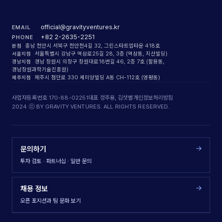
official@gravityventures.kr
EMAIL
+82 2-2635-2251
PHONE
본점
충남 천안시 서북구 천안천4길 32, 그린스타트업타운 418호
서울지점
서울특별시 강남구 역삼로25길 28, 3층 (역삼동, 지산빌딩)
경남지점
경남 창원시 의창구 창원대로18번길 46, 2층 7호 (팔용동,
경남창원과학기술진흥원)
제주지점
제주시 첨단로 330 세미양빌딩 A동 CH-112호 (영평동)
사업자등록번호 170-88-02251
대표 정주용, 김샛별
개인정보처리방침
2024 ⓒ BY GRAVITY VENTURES. ALL RIGHTS RESERVED.
→
문의하기
투자 검토 · 파트너십 · 일반 문의
→
채용 정보
오픈 포지션과 팀 문화 보기