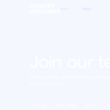
About
KO
HOME
/
CAREER
Join our
t
투자본부, AC본부, 경영기획본부에서 새로운 동
확인하실 수 있습니다.
투자 검토
글로벌 스케일업
조합 출자
채