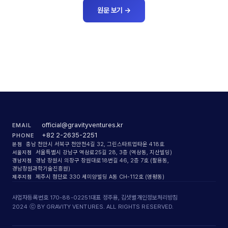
원문 보기
→
official@gravityventures.kr
EMAIL
+82 2-2635-2251
PHONE
본점
충남 천안시 서북구 천안천4길 32, 그린스타트업타운 418호
서울지점
서울특별시 강남구 역삼로25길 28, 3층 (역삼동, 지산빌딩)
경남지점
경남 창원시 의창구 창원대로18번길 46, 2층 7호 (팔용동,
경남창원과학기술진흥원)
제주지점
제주시 첨단로 330 세미양빌딩 A동 CH-112호 (영평동)
사업자등록번호 170-88-02251
대표 정주용, 김샛별
개인정보처리방침
2024 ⓒ BY GRAVITY VENTURES. ALL RIGHTS RESERVED.