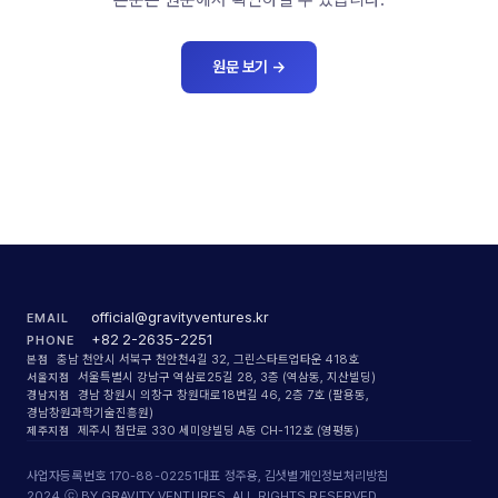
원문 보기
→
official@gravityventures.kr
EMAIL
+82 2-2635-2251
PHONE
본점
충남 천안시 서북구 천안천4길 32, 그린스타트업타운 418호
서울지점
서울특별시 강남구 역삼로25길 28, 3층 (역삼동, 지산빌딩)
경남지점
경남 창원시 의창구 창원대로18번길 46, 2층 7호 (팔용동,
경남창원과학기술진흥원)
제주지점
제주시 첨단로 330 세미양빌딩 A동 CH-112호 (영평동)
사업자등록번호 170-88-02251
대표 정주용, 김샛별
개인정보처리방침
2024 ⓒ BY GRAVITY VENTURES. ALL RIGHTS RESERVED.